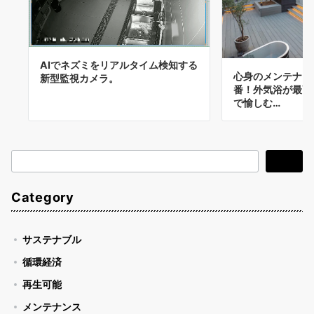
AIでネズミをリアルタイム検知する
心身のメンテナン
新型監視カメラ。
番！外気浴が最高
で愉しむ…
検
検索
索
Category
サステナブル
循環経済
再生可能
メンテナンス