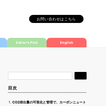
お問い合わせはこちら
Editor’s Pick
English
検
検索
索
目次
CO2排出量の可視化と管理で、カーボンニュート