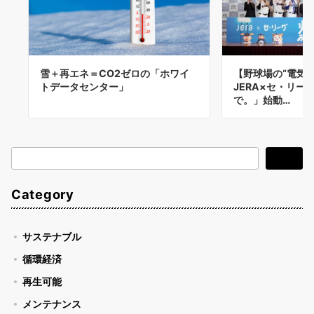
雪＋再エネ＝CO2ゼロの「ホワイ
【野球場の“電気
トデータセンター」
JERA×セ・リー
で。」始動…
検
検索
索
Category
サステナブル
循環経済
再生可能
メンテナンス