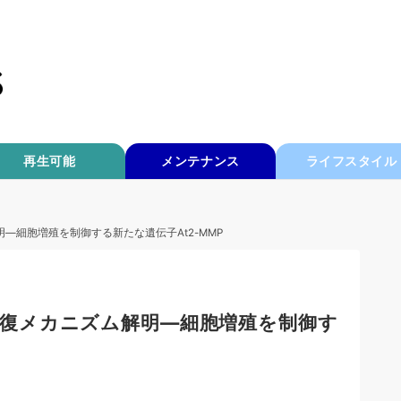
再生可能
メンテナンス
ライフスタイル
解明—細胞増殖を制御する新たな遺伝子At2-MMP
自己修復メカニズム解明—細胞増殖を制御す