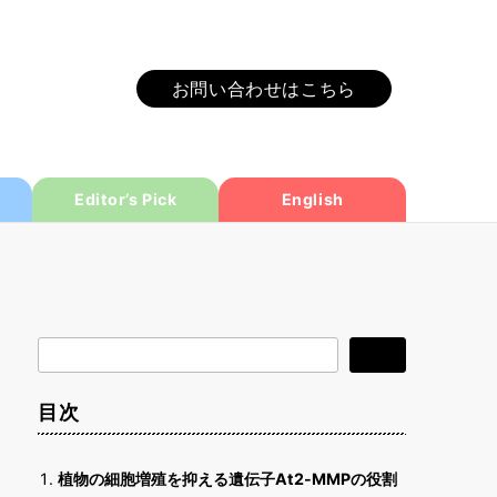
お問い合わせはこちら
Editor’s Pick
English
検
検索
索
目次
植物の細胞増殖を抑える遺伝子At2-MMPの役割