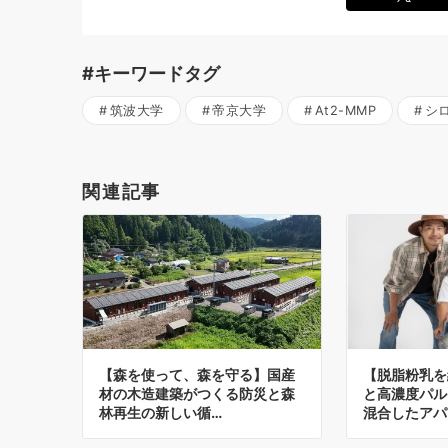
#キーワードタグ
筑波大学
帝京大学
At2-MMP
シ
関連記事
【森を使って、森を守る】国産
【脱脂粉乳を
材の木造建築がつくる防災と森
と高濃度パル
林再生の新しい循…
混合したアパ