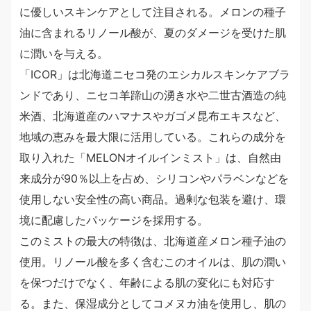
に優しいスキンケアとして注目される。メロンの種子
油に含まれるリノール酸が、夏のダメージを受けた肌
に潤いを与える。
「ICOR」は北海道ニセコ発のエシカルスキンケアブラ
ンドであり、ニセコ羊蹄山の湧き水や二世古酒造の純
米酒、北海道産のハマナスやガゴメ昆布エキスなど、
地域の恵みを最大限に活用している。これらの成分を
取り入れた「MELONオイルインミスト」は、自然由
来成分が90％以上を占め、シリコンやパラベンなどを
使用しない安全性の高い商品。過剰な包装を避け、環
境に配慮したパッケージを採用する。
このミストの最大の特徴は、北海道産メロン種子油の
使用。リノール酸を多く含むこのオイルは、肌の潤い
を保つだけでなく、年齢による肌の変化にも対応す
る。また、保湿成分としてコメヌカ油を使用し、肌の