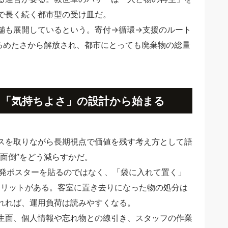
で長く続く都市型の受け皿だ。
舗も展開しているという。寄付→循環→支援のルート
後ろめたさから解放され、都市にとっても廃棄物の総量
「気持ちよさ」の設計から始まる
スを取りながら長期視点で価値を残す考え方として語
面倒”をどう減らすかだ。
別の啓発ポスターを貼るのではなく、「袋に入れて置く」
メリットがある。客室に置き去りになった物の処分は
れれば、運用負荷は読みやすくなる。
生面、個人情報や忘れ物との線引き、スタッフの作業