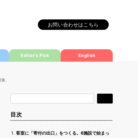
お問い合わせはこちら
Editor’s Pick
English
実装
検
検索
索
目次
客室に「寄付の出口」をつくる。6施設で始まっ