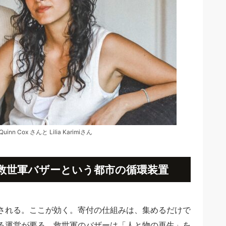
nn Cox さんと Lilia Karimiさん
。救世軍バザーという都市の循環装置
される。ここが効く。寄付の仕組みは、集めるだけで
る運営が要る。救世軍のバザーは「人と物の再生」を