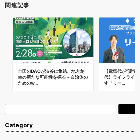
関連記事
全国のDAOが渋谷に集結、地方創
【電気代が“奨学
生の新たな可能性を探る～自治体の
代】ライフライン
ためのw…
す「リー…
検
検索
索
Category