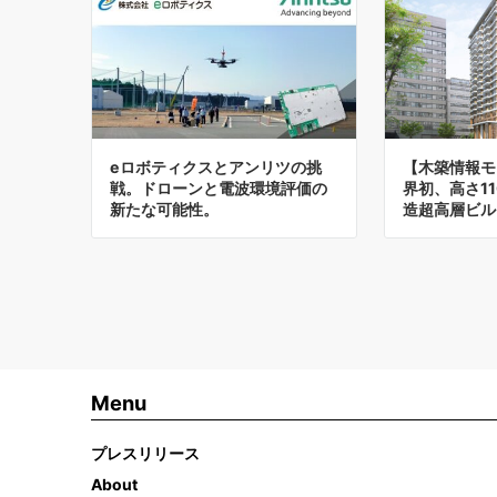
eロボティクスとアンリツの挑
【木築情報モ
戦。ドローンと電波環境評価の
界初、高さ1
新たな可能性。
造超高層ビル
Menu
プレスリリース
About