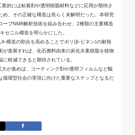
し、工業的には粘着剤や透明樹脂材料などに応用が期待さ
ため、その正確な構造は長らく未解明だった。本研究
ローブNMR解析技術を組み合わせ、2種類の主要構造
ロヘキセニル構造を明らかにした。
4-構造の割合を高めることでポリ(β-ピネン)の耐熱
術が進展すれば、化石燃料由来の炭化水素樹脂を植物
幅に軽減できると期待されている。
の拡大が進めば、コーティング剤や透明フィルムなど幅
な循環型社会の実現に向けた重要なステップとなるだ