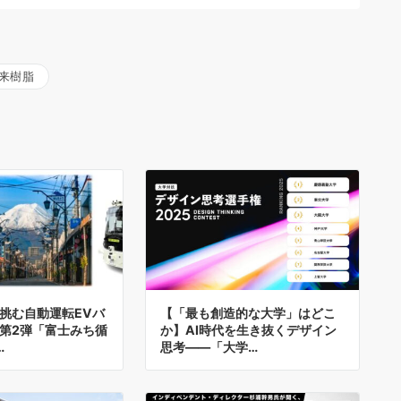
来樹脂
挑む自動運転EVバ
【「最も創造的な大学」はどこ
第2弾「富士みち循
か】AI時代を生き抜くデザイン
…
思考——「大学…