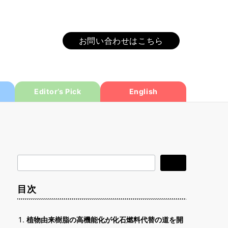
お問い合わせはこちら
Editor’s Pick
English
検
検索
索
目次
植物由来樹脂の高機能化が化石燃料代替の道を開