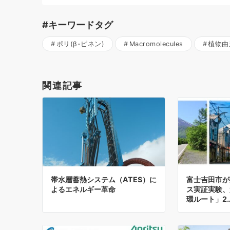
#キーワードタグ
ポリ(β-ピネン)
Macromolecules
植物由
関連記事
帯水層蓄熱システム（ATES）に
富士吉田市が
よるエネルギー革命
ス実証実験、
環ルート」2