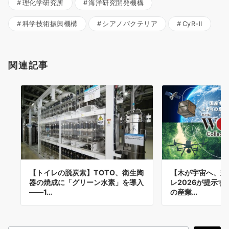
理化学研究所
海洋研究開発機構
科学技術振興機構
シアノバクテリア
CyR-II
関連記事
【トイレの脱炭素】TOTO、衛生陶
【木が宇宙へ、森
器の焼成に「グリーン水素」を導入
レ2026が提示
——1…
の産業…