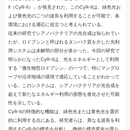
II（CyR-II）」が発見された。このCyR-IIは、緑色光お
よび黄色光の二つの波長を利用することが可能で、各
環境における適応に役立つと考えられている。
従来の研究でシアノバクテリアの光合成は知られてい
たが、ロドプシンと呼ばれるタンパク質を介した光利
用システムは未解明の部分が多かった。今回の研究で
明らかになったCyR-IIは、光をエネルギーとして利用
する「微生物型ロドプシン」の一つで、特にマングロ
ーブや沿岸地域の環境で適応していることがわかって
いる。このシステムは、シアノバクテリアが光合成を
超えて新たなエネルギー利用の形態を進化させた可能
性を示している。
CyR-IIの特徴的な機能は、緑色光または黄色光を選択
的に利用する点にある。研究者らは、異なる波長を利
用するCyR-IIの構造を分析し、微細な構造変化が異な