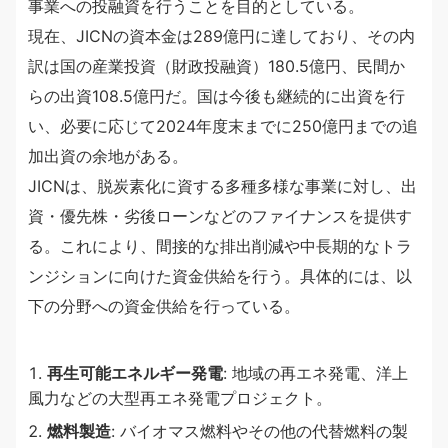
事業への投融資を行うことを目的としている。
現在、JICNの資本金は289億円に達しており、その内
訳は国の産業投資（財政投融資）180.5億円、民間か
らの出資108.5億円だ。国は今後も継続的に出資を行
い、必要に応じて2024年度末までに250億円までの追
加出資の余地がある。
JICNは、脱炭素化に資する多種多様な事業に対し、出
資・優先株・劣後ローンなどのファイナンスを提供す
る。これにより、間接的な排出削減や中長期的なトラ
ンジションに向けた資金供給を行う。具体的には、以
下の分野への資金供給を行っている。
再生可能エネルギー発電
: 地域の再エネ発電、洋上
風力などの大型再エネ発電プロジェクト。
燃料製造
: バイオマス燃料やその他の代替燃料の製