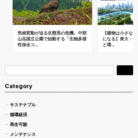
気候変動が迫る生態系の危機。中部
【建物は小さなエ
山岳国立公園で始動する「生物多様
になる】東大・ダイ
性保全コ…
と環…
検
検索
索
Category
サステナブル
循環経済
再生可能
メンテナンス