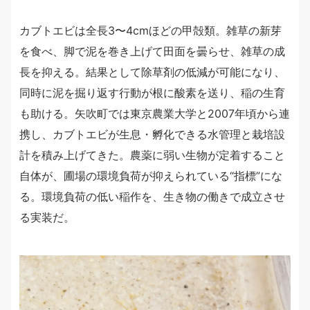
カブトエビは全長3〜4cmほどの甲殻類。雑草の新芽
を食べ、脚で泥を巻き上げて田面を曇らせ、雑草の成
長を抑える。結果として除草剤の低減が可能になり、
同時に泥を掘り返す行動が根に酸素を送り、稲の生育
も助ける。矢吹町では東京農業大学と2007年頃から連
携し、カブトエビが生息・孵化できる水管理と栽培設
計を積み上げてきた。農薬に弱い生物が定着すること
自体が、圃場の環境負荷が抑えられている“指標”にな
る。環境負荷の低い稲作を、生き物の働きで成立させ
る実装だ。