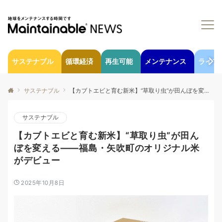
サステナブル
循環経済
再生可能
メンテナンス
ライフ
サステナブル
【カブトエビと育む新米】“草取り虫”が田んぼを変える——福島・矢吹町のオリジナル米がデビュー
サステナブル
【カブトエビと育む新米】“草取り虫”が田ん
ぼを変える——福島・矢吹町のオリジナル米
がデビュー
2025年10月8日