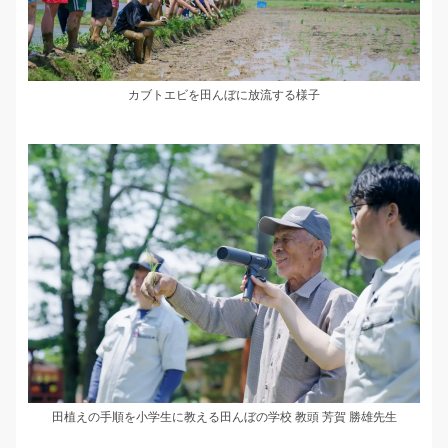
カブトエビを田んぼに放流する様子
田植えの手順を小学生に教える田んぼの学校 教頭 芳賀 勝雄先生