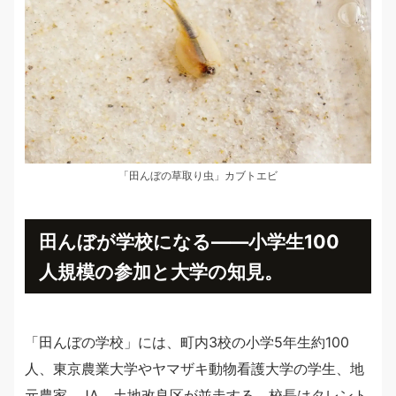
「田んぼの草取り虫」カブトエビ
田んぼが学校になる——小学生100
人規模の参加と大学の知見。
「田んぼの学校」には、町内3校の小学5年生約100
人、東京農業大学やヤマザキ動物看護大学の学生、地
元農家、JA、土地改良区が並走する。校長はタレント