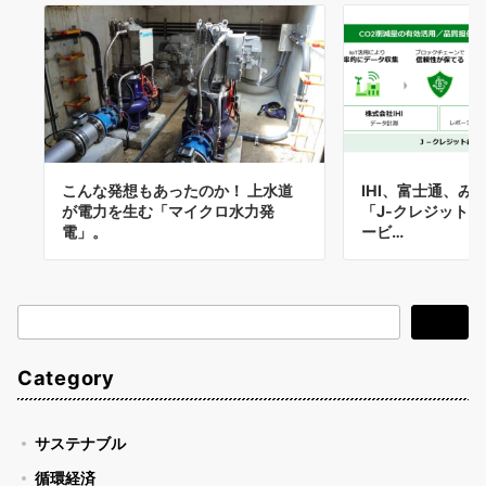
こんな発想もあったのか！ 上水道
IHI、富士通、み
が電力を生む「マイクロ水力発
「J-クレジット
電」。
ービ…
検
検索
索
Category
サステナブル
循環経済