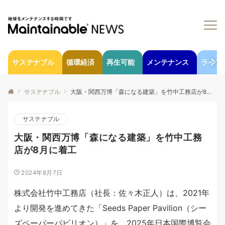
サステナブル
循環経済
再生可能
メンテナンス
ライフ
サステナブル
大阪・関西万博「森になる建築」を竹中工務店が8月に着工
サステナブル
大阪・関西万博「森になる建築」を竹中工務
店が8月に着工
2024年8月7日
株式会社竹中工務店（社長：佐々木正人）は、2021年
より開発を進めてきた「Seeds Paper Pavilion（シー
ズペーパーパビリオン）」を、2025年日本国際博覧会