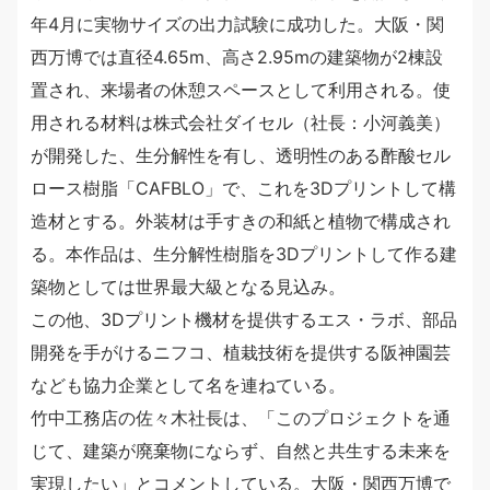
年4月に実物サイズの出力試験に成功した。大阪・関
西万博では直径4.65m、高さ2.95mの建築物が2棟設
置され、来場者の休憩スペースとして利用される。使
用される材料は株式会社ダイセル（社長：小河義美）
が開発した、生分解性を有し、透明性のある酢酸セル
ロース樹脂「CAFBLO」で、これを3Dプリントして構
造材とする。外装材は手すきの和紙と植物で構成され
る。本作品は、生分解性樹脂を3Dプリントして作る建
築物としては世界最大級となる見込み。
この他、3Dプリント機材を提供するエス・ラボ、部品
開発を手がけるニフコ、植栽技術を提供する阪神園芸
なども協力企業として名を連ねている。
竹中工務店の佐々木社長は、「このプロジェクトを通
じて、建築が廃棄物にならず、自然と共生する未来を
実現したい」とコメントしている。大阪・関西万博で