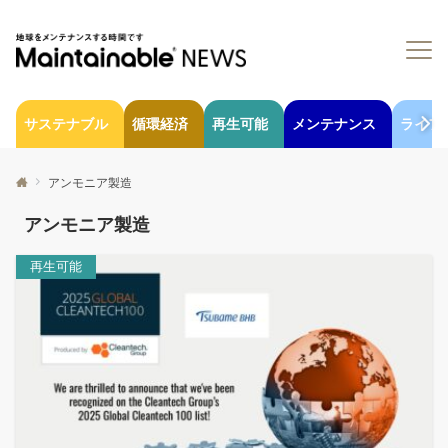
サステナブル
循環経済
再生可能
メンテナンス
ライフ
アンモニア製造
アンモニア製造
再生可能