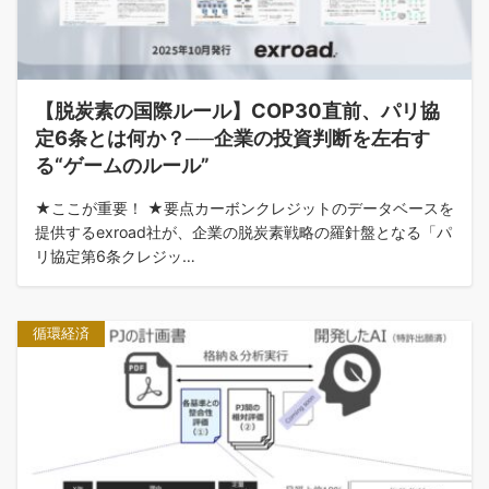
【脱炭素の国際ルール】COP30直前、パリ協
定6条とは何か？──企業の投資判断を左右す
る“ゲームのルール”
★ここが重要！ ★要点カーボンクレジットのデータベースを
提供するexroad社が、企業の脱炭素戦略の羅針盤となる「パ
リ協定第6条クレジッ…
循環経済