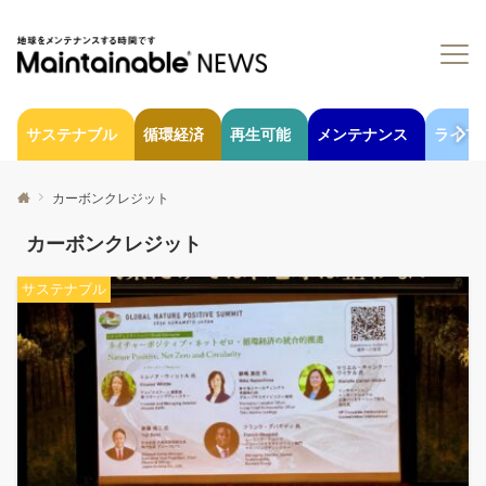
サステナブル
循環経済
再生可能
メンテナンス
ライフ
カーボンクレジット
カーボンクレジット
サステナブル