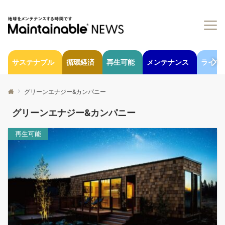
サステナブル
循環経済
再生可能
メンテナンス
ライフ
グリーンエナジー&カンパニー
グリーンエナジー&カンパニー
再生可能