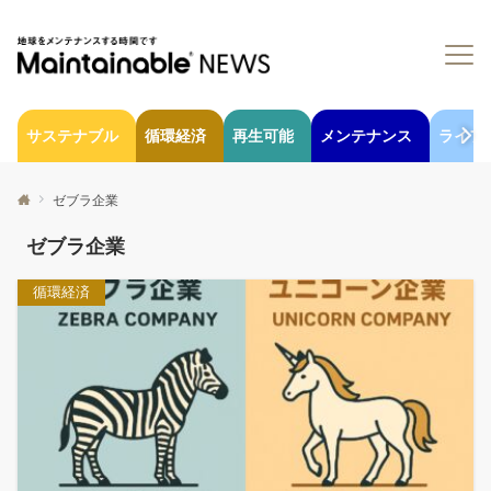
サステナブル
循環経済
再生可能
メンテナンス
ライフ
ゼブラ企業
ゼブラ企業
循環経済