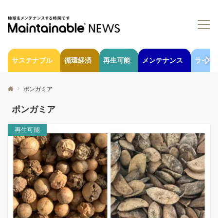
サステナブル
循環経済
再生可能
メンテナンス
ライフ
ポンガミア
ポンガミア
再生可能