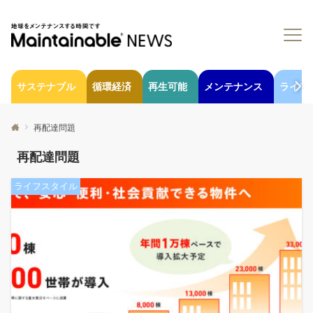
サステナブル
循環経済
再生可能
メンテナンス
ライフ
再配達問題
再配達問題
ライフスタイル