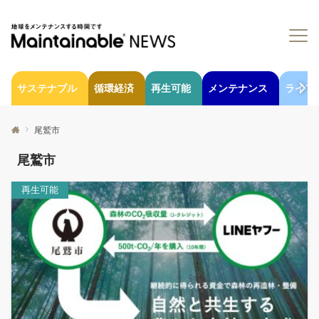
サステナブル
循環経済
再生可能
メンテナンス
ライフ
尾鷲市
尾鷲市
再生可能