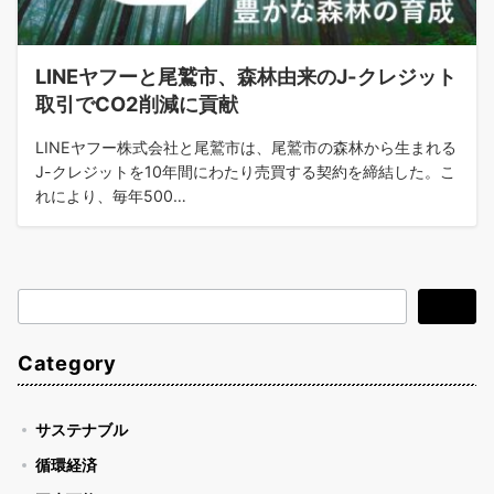
LINEヤフーと尾鷲市、森林由来のJ-クレジット
取引でCO2削減に貢献
LINEヤフー株式会社と尾鷲市は、尾鷲市の森林から生まれる
J-クレジットを10年間にわたり売買する契約を締結した。こ
れにより、毎年500…
検
検索
索
Category
サステナブル
循環経済