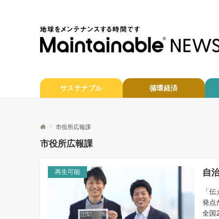
サステナブル
循環経済
市役所広報課
市役所広報課
自
再生可能
「伝
発点
全国