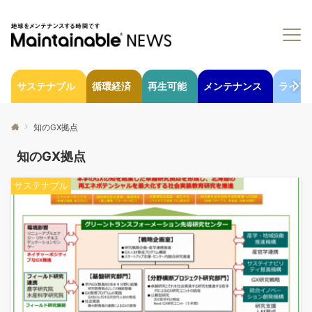
サステナブル
循環経済
再生可能
メンテナンス
ライフ
知のGX拠点
知のGX拠点
サステナブル