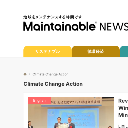
サステナブル
循環経済
Climate Change Action
Climate Change Action
Rev
English
Win
Min
LIXI