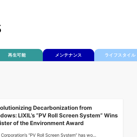
再生可能
メンテナンス
ライフスタイル
olutionizing Decarbonization from
dows: LIXIL’s “PV Roll Screen System” Wins
ister of the Environment Award
L Corporation’s “PV Roll Screen System” has wo…