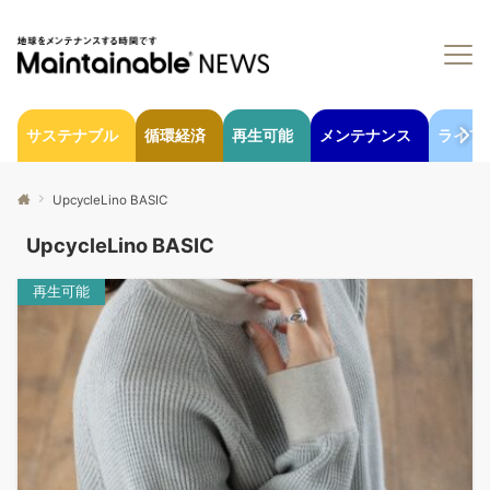
サステナブル
循環経済
再生可能
メンテナンス
ライフ
UpcycleLino BASIC
UpcycleLino BASIC
再生可能