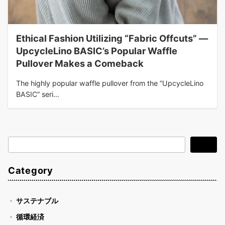
Ethical Fashion Utilizing “Fabric Offcuts” —
UpcycleLino BASIC’s Popular Waffle
Pullover Makes a Comeback
The highly popular waffle pullover from the “UpcycleLino
BASIC” seri…
検
検索
索
Category
サステナブル
循環経済