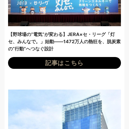
【野球場の“電気”が変わる】JERA×セ・リーグ「灯
セ、みんなで。」始動——1472万人の熱狂を、脱炭素
の“行動”へつなぐ設計
記事はこちら