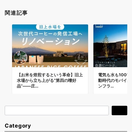
関連記事
【お米を焙煎するという革命】旧上
電気も水も100
水場から立ち上がる“第四の嗜好
動時代のモバイル
品”――庄…
ンフラ…
検
検索
索
Category