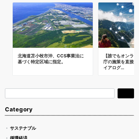
北海道苫小牧市沖、CCS事業法に
【誰でもオンライ
基づく特定区域に指定。
庁の施策を直接対
イアログ…
検
検索
索
Category
サステナブル
循環経済