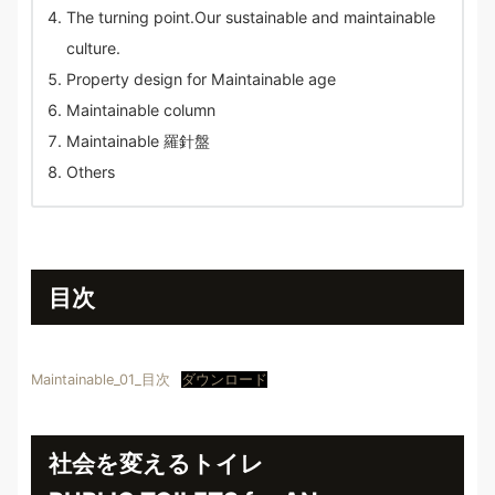
The turning point.Our sustainable and maintainable
culture.
Property design for Maintainable age
Maintainable column
Maintainable 羅針盤
Others
目次
Maintainable_01_目次
ダウンロード
社会を変えるトイレ