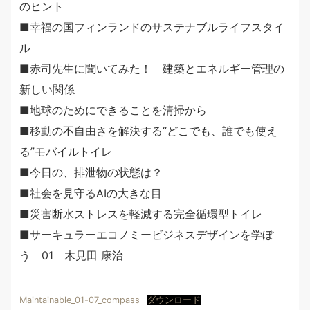
のヒント
■幸福の国フィンランドのサステナブルライフスタイ
ル
■赤司先生に聞いてみた！ 建築とエネルギー管理の
新しい関係
■地球のためにできることを清掃から
■移動の不自由さを解決する“どこでも、誰でも使え
る”モバイルトイレ
■今日の、排泄物の状態は？
■社会を見守るAIの大きな目
■災害断水ストレスを軽減する完全循環型トイレ
■サーキュラーエコノミービジネスデザインを学ぼ
う 01 木見田 康治
Maintainable_01-07_compass
ダウンロード