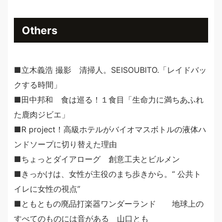
Others
■立木義浩 撮影 清掃人。SEISOUBITO.「レイドバッ
クする時間」
■田中邦和 食は巡る！１食目「生命力に満ちあふれ
た鹿肉ジビエ」
■R project！高級ホテルがバイオマスボトルの液体ハ
ンドソープに切り替えた理由
■ちょっとダイアローグ 創意工夫とビルメン
■きっかけは、女性が主役のまち歩きから。“ 公共ト
イレに女性の視点”
■ともともの廃品打楽器ワンダーランド 地球上の
すべてのものには音がある 山口とも