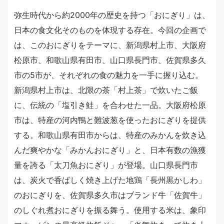
弥生時代から約2000年の歴史を持つ「おにぎり」は、
日本の食文化そのものを体現する存在。今回の企画で
は、このおにぎりをテーマに、新潟県村上市、大阪府
松原市、和歌山県有田市、山口県長門市、佐賀県多久
市の5市が、それぞれの食の魅力を一手に握り込む。
新潟県村上市は、北限の茶「村上茶」で炊いたご飯
に、伝統の「塩引き鮭」を合わせた一品。大阪府松原
市は、特産の河内鴨と難波葱を使ったおにぎりを提供
する。和歌山県有田市からは、特産のみかんを炊き込
んだ爽やかな「みかんおにぎり」と、日本有数の漁獲
量を誇る「太刀魚おにぎり」が登場。山口県長門市
は、炭火で香ばしく焼き上げた地鶏「長州黒かしわ」
のおにぎりを、佐賀県多久市はブランド牛「佐賀牛」
のしぐれ煮おにぎりを振る舞う。使用する米は、象印