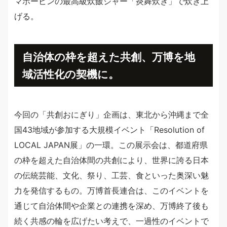
マホービンの最高級炊飯ジャー「炎舞炊き」で炊き上
げる。
自治体の枠を超えた共創、万博を地
域活性化の契機に。
今回の「共創おにぎり」企画は、東北から沖縄まで全
国43地域が参加する大規模イベント「Resolution of
LOCAL JAPAN展」の一環。この展示会は、都道府県
の枠を超えた自治体間の共創により、世界に誇る日本
の伝統芸能、文化、祭り、工芸、食といった奥深い魅
力を発信するもの。万博首長連合は、このイベントを
通じて自治体間や企業との連携を深め、万博終了後も
続く共感の輪を広げたい考えで、一過性のイベントで