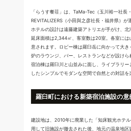
「らうす餐荘」は、TaMa-Tec（玉川裕一
REVITALIZERS（小田與之彦社長・福井県
ホテルの設計は遠藤建築アトリエが手がけ、北
延床面積は2,344㎡、客室数は20室。各室
意されます。ロビー棟は羅臼岳に向かって大き
炉のラウンジ、バー、レストランなどが設けら
宿泊棟は羅臼川と山並みに面し、ライブラリー
したシンプルでモダンな空間で自然との対話を
羅臼町における新築宿泊施設の意
建設地は、2010年に廃業した「知床観光ホテ
用して旧施設が撤去された後、地元の温泉地区