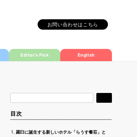
お問い合わせはこちら
Editor’s Pick
English
検
検索
索
目次
羅臼に誕生する新しいホテル「らうす餐荘」と