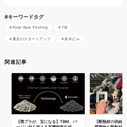
#キーワードタグ
Polar Bear Pitching
TIB
東京のスタートアップ
高木ビル
関連記事
【廃プラが、宝になる】TBM、バ
【断熱材の供給不
ージン材を超える高機能再生材
廃棄物を断熱材へ—