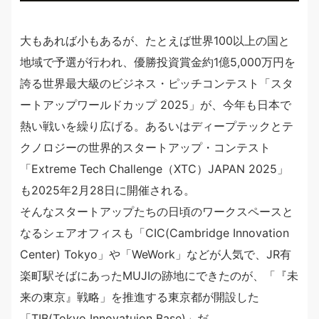
大もあれば小もあるが、たとえば世界100以上の国と
地域で予選が行われ、優勝投資賞金約1億5,000万円を
誇る世界最大級のビジネス・ピッチコンテスト「スタ
ートアップワールドカップ 2025」が、今年も日本で
熱い戦いを繰り広げる。あるいはディープテックとテ
クノロジーの世界的スタートアップ・コンテスト
「Extreme Tech Challenge（XTC）JAPAN 2025」
も2025年2月28日に開催される。
そんなスタートアップたちの日頃のワークスペースと
なるシェアオフィスも「CIC(Cambridge Innovation
Center) Tokyo」や「WeWork」などが人気で、JR有
楽町駅そばにあったMUJIの跡地にできたのが、「『未
来の東京』戦略」を推進する東京都が開設した
「TIB(Tokyo Innovatuion Base)」だ。