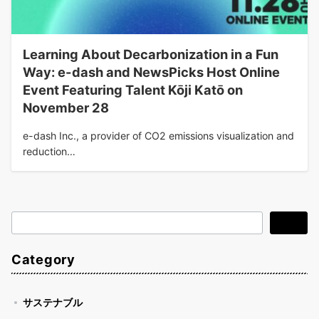
Learning About Decarbonization in a Fun
Way: e-dash and NewsPicks Host Online
Event Featuring Talent Kōji Katō on
November 28
e-dash Inc., a provider of CO2 emissions visualization and
reduction…
検
検索
索
Category
サステナブル