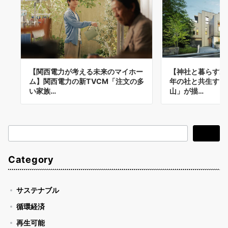
【関西電力が考える未来のマイホー
【神社と暮らすZ
ム】関西電力の新TVCM「注文の多
年の社と共生する
い家族…
山」が描…
検
検索
索
Category
サステナブル
循環経済
再生可能